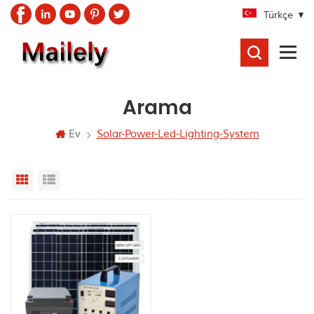
Türkçe
ARAMA
Arama
Ev
Solar-Power-Led-Lighting-System
Grid View
List View