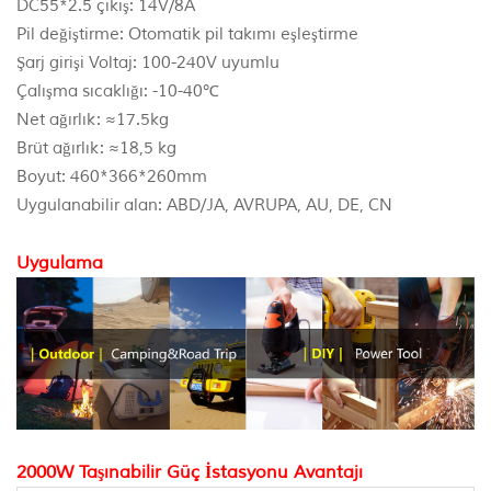
DC55*2.5 çıkış: 14V/8A
Pil değiştirme: Otomatik pil takımı eşleştirme
Şarj girişi Voltaj: 100-240V uyumlu
Çalışma sıcaklığı: -10-40℃
Net ağırlık: ≈17.5kg
Brüt ağırlık: ≈18,5 kg
Boyut: 460*366*260mm
Uygulanabilir alan: ABD/JA, AVRUPA, AU, DE, CN
Uygulama
2000W Taşınabilir Güç İstasyonu Avantajı