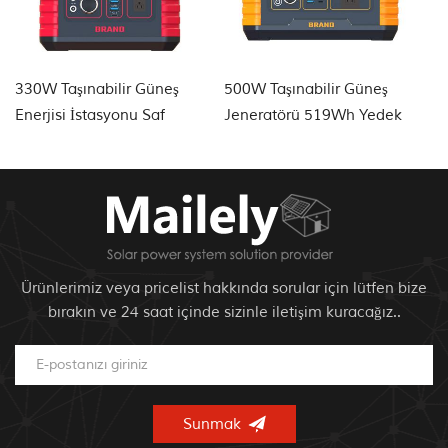
330W Taşınabilir Güneş
500W Taşınabilir Güneş
1
Enerjisi İstasyonu Saf
Jeneratörü 519Wh Yedek
Ac
Sinüs AC Çıkışı
Lityum Pil
Ürünlerimiz veya pricelist hakkında sorular için lütfen bize
bırakın ve 24 saat içinde sizinle iletişim kuracağız..