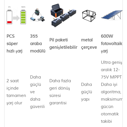
PCS
355
600W
Pil paketi
metal
süper
araba
fotovoltaik
genişletilebilir
çerçeve
hızlı şarj
modülü
şarj
Ultra geniş
aralık 12-
Daha
75V MPPT
2 saat
Daha fazla
güçlü
Daha
Daha iyi
içinde
geri dönüş
ve
güçlü
algoritma,
tamamen
süresi
daha
yapı
maksimum
şarj olur
garantisi
güvenli
gücün
otomatik
takibi