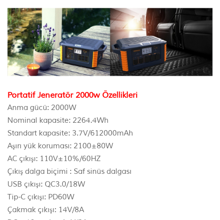
Portatif Jeneratör 2000w Özellikleri
Anma gücü: 2000W
Nominal kapasite: 2264.4Wh
Standart kapasite: 3.7V/612000mAh
Aşırı yük koruması: 2100±80W
AC çıkışı: 110V±10%/60HZ
Çıkış dalga biçimi : Saf sinüs dalgası
USB çıkışı: QC3.0/18W
Tip-C çıkışı: PD60W
Çakmak çıkışı: 14V/8A