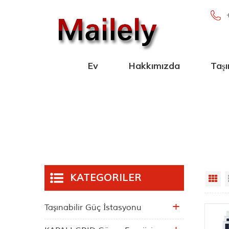
Ev
Hakkımızda
Taşı
100W-2000
Paralel Taşı
Yeni Taşına
Blueto
KATEGORILER
Gr
Taşınabilir Güç İstasyonu