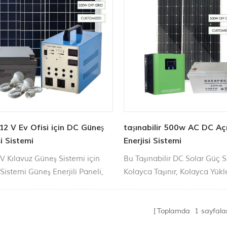
2 V Ev Ofisi için DC Güneş
taşınabilir 500w AC DC Aç
si Sistemi
Enerjisi Sistemi
V Kılavuz Güneş Sistemi için
Bu Taşınabilir DC Solar Güç S
Sistemi Güneş Enerjili Paneli,
Kolayca Taşınır, Kolayca Yükl
 Kontrol Cihazı İnvertör. Dış
Kolayca Kullanım. Uygulama
atma, ev güç kaynağı, cihazlar
aydınlatma, fanlar çalışma,
. İçin kullanılabilir.
aydınlatma, açık parti aydınl
Toplamda
1
sayfala