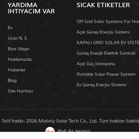
YARDIMA
SICAK ETIKETLER
IHTIYACIM VAR
Off Grid Solar Systems For H
Ev
Açık Güneş Enerjisi Sistemi
Ürün:% S
KAPALI GRID SOLAR EV SİST
Bize Ulaşın
Güneş Enerjili Elektrik Santrali
Hakkımızda
Açık Güç İstasyonu
Haberler
Portable Solar Power System
Blog
Ev Güneş Enerjisi Sistemi
Site Haritası
 Telif hakkı: 2026 Mailely Solar Tech Co., Ltd. Tüm hakları Saklıdı
IPv6 Ağ desteği