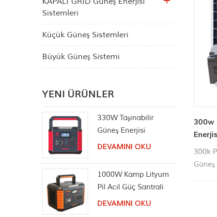
KAPALI GRID Güneş Enerjisi
Sistemleri
Küçük Güneş Sistemleri
Büyük Güneş Sistemi
YENI ÜRÜNLER
330W Taşınabilir
300w 1
Güneş Enerjisi
Enerji
İstasyonu Saf Sinüs
DEVAMINI OKU
300k P
AC Çıkışı
Güneş 
1000W Kamp Lityum
Entegre
Pil Acil Güç Santrali
aydınl
şarjı vb
DEVAMINI OKU