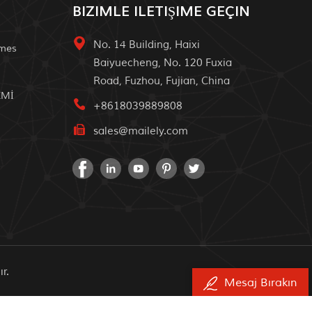
BIZIMLE ILETIŞIME GEÇIN
No. 14 Building, Haixi
omes
Baiyuecheng, No. 120 Fuxia
Road, Fuzhou, Fujian, China
EMİ
+8618039889808
sales@mailely.com
r.
Mesaj Bırakın