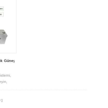
ık Güneş
istemi,
eyin,
: ev
 kamp
atma, vb .
r