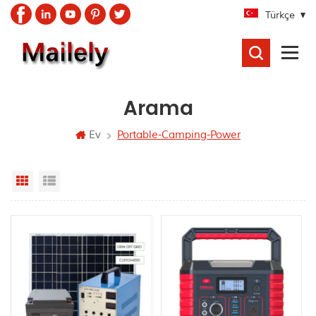
Türkçe
ARAMA
Arama
Ev
Portable-Camping-Power
Grid View
List View