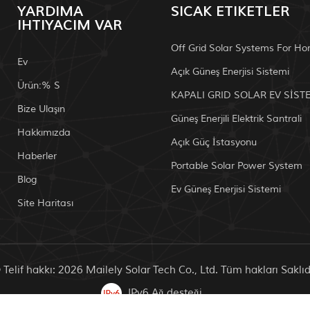
YARDIMA
SICAK ETIKETLER
IHTIYACIM VAR
Off Grid Solar Systems For H
Ev
Açık Güneş Enerjisi Sistemi
Ürün:% S
KAPALI GRID SOLAR EV SİST
Bize Ulaşın
Güneş Enerjili Elektrik Santrali
Hakkımızda
Açık Güç İstasyonu
Haberler
Portable Solar Power System
Blog
Ev Güneş Enerjisi Sistemi
Site Haritası
 Telif hakkı: 2026 Mailely Solar Tech Co., Ltd. Tüm hakları Saklıdı
IPv6 Ağ desteği