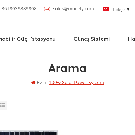
+8618039889808
sales@mailely.com
Türkçe
nabilir Güç İstasyonu
Güneş Sistemi
Ha
W Taşınabilir Güç İstasyonu
nabilir Güç İstasyonu
bilir Güç İstasyonu
oth Hoparlörlü Taşınabilir Güç İstasyonu
KAPALI GRID Güneş Enerjisi Sistemleri
Arama
Ev
100w-Solar-Power-System
id View
List View