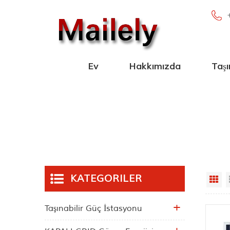
Ev
Hakkımızda
Taşı
100W-2000
Paralel Taşı
Yeni Taşına
Blueto
KATEGORILER
Gr
Taşınabilir Güç İstasyonu