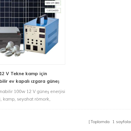
12 V Tekne kamp için
bilir ev kapalı ızgara güneş
si sistemi
ınabilir 100w 12 V güneş enerjisi
i, kamp, seyahat römork,
r, vb. Ayrıca küçük ev için en
ut güneş enerjisi sistemleri.
Toplamda
1
sayfala