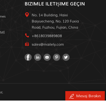
BIZIMLE ILETIŞIME GEÇIN
No. 14 Building, Haixi
omes
Baiyuecheng, No. 120 Fuxia
Road, Fuzhou, Fujian, China
EMİ
+8618039889808
sales@mailely.com
r.
Mesaj Bırakın