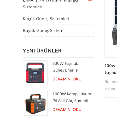
KAPALI GRID Güneş Enerjisi
Sistemleri
Küçük Güneş Sistemleri
Büyük Güneş Sistemi
YENI ÜRÜNLER
330W Taşınabilir
100w 
Güneş Enerjisi
taşına
İstasyonu Saf Sinüs
DEVAMINI OKU
enerji
Bu taş
AC Çıkışı
sistem
1000W Kamp Lityum
teknele
Pil Acil Güç Santrali
iyi kon
DEVAMINI OKU