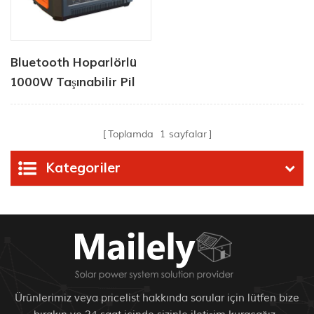
Bluetooth Hoparlörlü
1000W Taşınabilir Pil
İstasyonu
Toplamda
1
sayfalar
Kategoriler
Ürünlerimiz veya pricelist hakkında sorular için lütfen bize