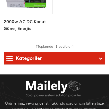
2000w AC DC Konut
Güneş Enerjisi
Çözümleri
Toplamda
1
sayfalar
Kategoriler
Ürünlerimiz veya pricelist hakkında sorular için lütfen bize