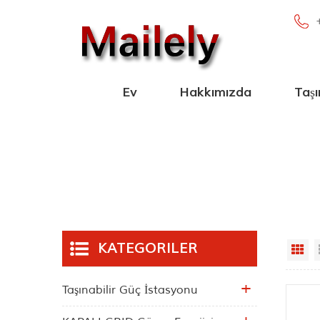
Ev
Hakkımızda
Taşı
100W-2000
Paralel Taşı
Yeni Taşına
Blueto
KATEGORILER
Gr
Taşınabilir Güç İstasyonu