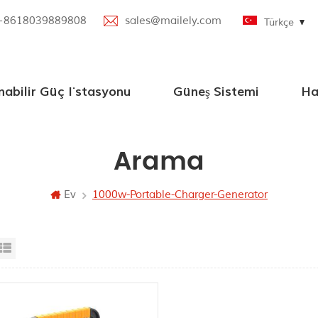
+8618039889808
sales@mailely.com
Türkçe
nabilir Güç İstasyonu
Güneş Sistemi
Ha
W Taşınabilir Güç İstasyonu
nabilir Güç İstasyonu
bilir Güç İstasyonu
oth Hoparlörlü Taşınabilir Güç İstasyonu
KAPALI GRID Güneş Enerjisi Sistemleri
Arama
Ev
1000w-Portable-Charger-Generator
id View
List View