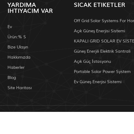
YARDIMA
SICAK ETIKETLER
IHTIYACIM VAR
Off Grid Solar Systems For H
Ev
Açık Güneş Enerjisi Sistemi
Ürün:% S
KAPALI GRID SOLAR EV SİST
Bize Ulaşın
Güneş Enerjili Elektrik Santrali
Hakkımızda
Açık Güç İstasyonu
Haberler
Portable Solar Power System
Blog
Ev Güneş Enerjisi Sistemi
Site Haritası
 Telif hakkı: 2026 Mailely Solar Tech Co., Ltd. Tüm hakları Saklıdı
IPv6 Ağ desteği