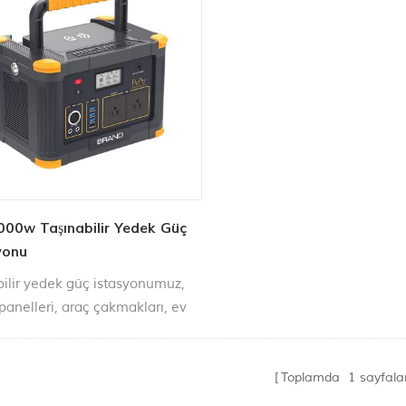
000w Taşınabilir Yedek Güç
yonu
bilir yedek güç istasyonumuz,
panelleri, araç çakmakları, ev
j cihazları vb. aracılığıyla çeşitli
rde şarj edilebilir.
Toplamda
1
sayfala