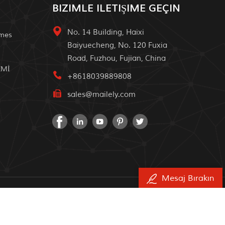
BIZIMLE ILETIŞIME GEÇIN
No. 14 Building, Haixi
omes
Baiyuecheng, No. 120 Fuxia
Road, Fuzhou, Fujian, China
EMİ
+8618039889808
sales@mailely.com
Mesaj Bırakın
r.