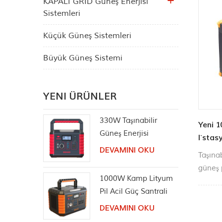
KAPALI GRID Güneş Enerjisi
Sistemleri
Küçük Güneş Sistemleri
Büyük Güneş Sistemi
YENI ÜRÜNLER
330W Taşınabilir
Yeni 1
Güneş Enerjisi
İstas
İstasyonu Saf Sinüs
DEVAMINI OKU
Taşına
AC Çıkışı
güneş 
1000W Kamp Lityum
tipi şar
Pil Acil Güç Santrali
şekille
DEVAMINI OKU